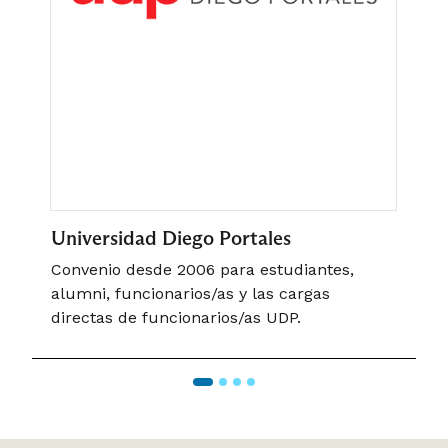
Universidad Diego Portales
C
Convenio desde 2006 para estudiantes,
C
alumni, funcionarios/as y las cargas
c
directas de funcionarios/as UDP.
C